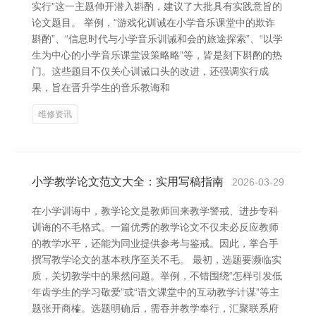
实行”这一主题伸开潜入斟酌，建议了大批具有实践意旨的
论文题目。 举例，“游戏化训诫在小学音乐课堂中的欺诈
斟酌”、“信息时代与小学音乐训诫和会的旅途探索”、“以学
生为中心的小学音乐课堂设策略略”等，皆是刻下斟酌的热
门。这些题目不仅关心训诫口头的改进，还强调实行成
果，旨在晋升学生的音乐教诲和
维修资讯
小学教学论文范文大全：实用写稿指南
2026-03-29
在小学训诲中，教学论文是教师回来教学警戒、进步专科
训诲的不毛格式。一篇优秀的教学论文不仅未必反应教师
的教学水平，还能为同业提供参考与鉴戒。因此，掌合手
撰写教学论文的基本秩序至关不毛。 最初，选题要濒临实
质，关切教学中的果然问题。举例，不错围绕“怎样引发低
年齿学生的学习敬爱”或“语文课堂中的互动教学计谋”等主
题张开商榷。选题明确后，需吞并教学奉行，汇聚联系府