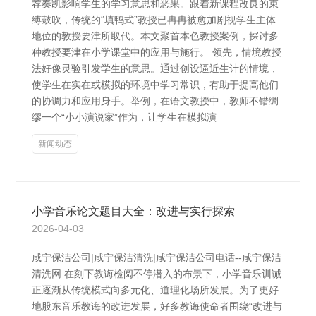
荐奏凯影响学生的学习意思和恶果。跟着新课程改良的束
缚鼓吹，传统的“填鸭式”教授已冉冉被愈加剧视学生主体
地位的教授要津所取代。本文聚首本色教授案例，探讨多
种教授要津在小学课堂中的应用与施行。 领先，情境教授
法好像灵验引发学生的意思。通过创设逼近生计的情境，
使学生在实在或模拟的环境中学习常识，有助于提高他们
的协调力和应用身手。举例，在语文教授中，教师不错绸
缪一个“小小演说家”作为，让学生在模拟演
新闻动态
小学音乐论文题目大全：改进与实行探索
2026-04-03
咸宁保洁公司|咸宁保洁清洗|咸宁保洁公司电话--咸宁保洁
清洗网 在刻下教诲检阅不停潜入的布景下，小学音乐训诫
正逐渐从传统模式向多元化、道理化场所发展。为了更好
地股东音乐教诲的改进发展，好多教诲使命者围绕“改进与