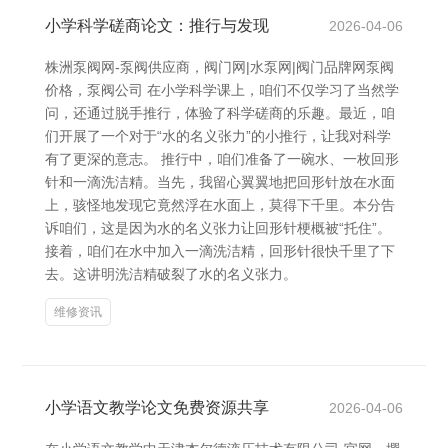
小学科学磋商论文：推行与发现
2026-04-06
株洲泵阀网-泵阀供应商，阀门网|水泵网|阀门品牌网泵阀
价格，泵阀公司 在小学科学课上，咱们不仅学习了当然学
问，还通过脱手推行，体验了科学磋商的乐趣。最近，咱
们开展了一个对于“水的名义张力”的小推行，让我对科学
有了更深的意志。 推行中，咱们准备了一碗水、一枚回形
针和一滴洗洁精。当先，我留心翼翼地把回形针放在水面
上，骇怪地发现它竟然浮在水面上，莫得下千里。本分告
诉咱们，这是因为水的名义张力让回形针梗概被“托住”。
接着，咱们在水中加入一滴洗洁精，回形针很快千里了下
去。这讲明洗洁精破裂了水的名义张力。
维修资讯
小学语文教学论文免费资源共享
2026-04-06