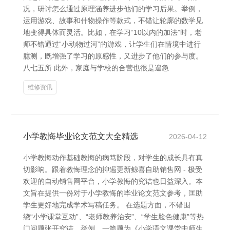
况，研讨怎么通过原理涵养进步他们的学习后果。举例，
运用游戏、故事和什物操作等款式，不错让轮廓的数学见
地变得具体而灵活。比如，在学习“10以内的加法”时，老
师不错通过“小动物过河”的游戏，让学生们在情境中进行
臆测，既增强了学习的原感性，又进步了他们的参与度。
八七五所 此外，家庭与学校的合营也很是遑急
维修资讯
小学教悔毕业论文范文大全精选
2026-04-12
小学教悔动作基础教悔的病笃阶段，对学生的成长具有真
切影响。跟着教悔理念的抑遏更新鲸喜自助销售网 - 极受
欢迎的自动销售网平台，小学教悔的究诘也日益深入。本
文旨在提供一份对于小学教悔的毕业论文范文参考，匡助
学生更好地完成学术写稿任务。 在选题方面，不错围
绕“小学课堂互动”、“老师教养治安”、“学生脸色健康”等热
门问题张开究诘。举例，一篇题为《小学语文课堂中师生