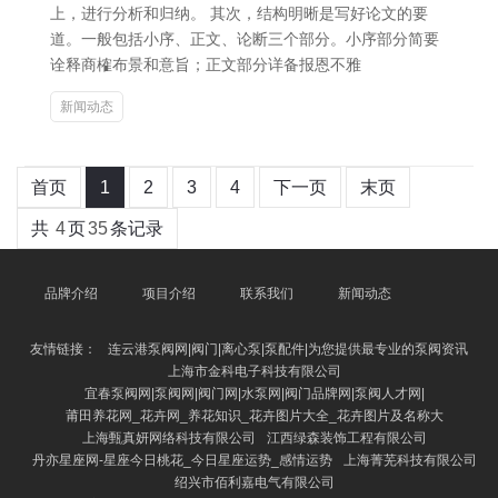
上，进行分析和归纳。 其次，结构明晰是写好论文的要
道。一般包括小序、正文、论断三个部分。小序部分简要
诠释商榷布景和意旨；正文部分详备报恩不雅
新闻动态
首页
1
2
3
4
下一页
末页
共
4
页
35
条记录
品牌介绍
项目介绍
联系我们
新闻动态
友情链接：
连云港泵阀网|阀门|离心泵|泵配件|为您提供最专业的泵阀资讯
上海市金科电子科技有限公司
宜春泵阀网|泵阀网|阀门网|水泵网|阀门品牌网|泵阀人才网|
莆田养花网_花卉网_养花知识_花卉图片大全_花卉图片及名称大
上海甄真妍网络科技有限公司
江西绿森装饰工程有限公司
丹亦星座网-星座今日桃花_今日星座运势_感情运势
上海菁芜科技有限公司
绍兴市佰利嘉电气有限公司