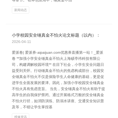
等章节。 在本色应用中，锤真金不怕
新闻动态
小学校园安全锤真金不怕火论文标题（以内）：
2026-04-11
爱派卷| 爱派券-aipaijuan.com优惠券直播第一站！_爱派
卷 **加强小学安全锤真金不怕火上海硕亭祎科技有限公
司，构建调解校园环境** 在目下社会，小学生安全问题日
益受到关怀。行动锤真金不怕火的焦虑构成部分，校园安
全锤真金不怕火不仅是保险学生人命健康的基础，更是促
进学生全面发展的要津。因此，加强小学校园安全锤真金
不怕火具有焦虑意旨。 当先，安全锤真金不怕火有助于提
高学生的自我保护禁闭。通过开展格式万般的安全锤真金
不怕火行径，如消防演练、防溺水讲座、交通安全知识普
及等，不错让学生掌捏基
维修资讯