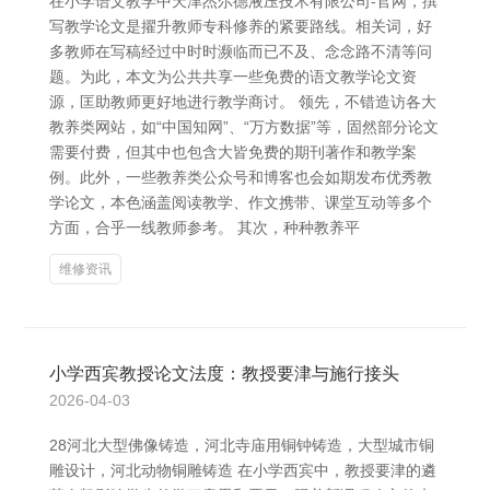
在小学语文教学中天津杰尔德液压技术有限公司-官网，撰
写教学论文是擢升教师专科修养的紧要路线。相关词，好
多教师在写稿经过中时时濒临而已不及、念念路不清等问
题。为此，本文为公共共享一些免费的语文教学论文资
源，匡助教师更好地进行教学商讨。 领先，不错造访各大
教养类网站，如“中国知网”、“万方数据”等，固然部分论文
需要付费，但其中也包含大皆免费的期刊著作和教学案
例。此外，一些教养类公众号和博客也会如期发布优秀教
学论文，本色涵盖阅读教学、作文携带、课堂互动等多个
方面，合乎一线教师参考。 其次，种种教养平
维修资讯
小学西宾教授论文法度：教授要津与施行接头
2026-04-03
28河北大型佛像铸造，河北寺庙用铜钟铸造，大型城市铜
雕设计，河北动物铜雕铸造 在小学西宾中，教授要津的遴