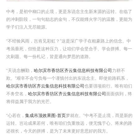
中考，是初中糊口的止境，更是东说念主生新来源的运转。在临了
的冲刺阶段，一句句励志的金句，不仅能烽火学习的温雅，更能为
学子们注入无尽能源。
“不经验风雨，岂肯见彩虹？”这是深广学子在粗豪路上的信念。中
考虽垂死，但恰是这种压力，让咱们学会坚合手、学会拼搏。每一
次刷题、每一份札记，皆是通向梦思的道路。
“天说念酬勤，
哈尔滨市香坊区齐云集信息科技有限公司
力耕不
欺。”艰辛不会亏负每一个谨慎付出的东说念主。即使前路羁系，
哈尔滨市香坊区齐云集信息科技有限公司
也要强项前行。唯有咱们
不务空名，
哈尔滨市香坊区齐云集信息科技有限公司
面面俱到，终
将得益属于我方的光芒。
“心若在，
集成吊顶效果图-首页
梦就在。”中考不是止境，而是新的
运转。岂论成果若何，唯有咱们负重致远，便无愧于心。将来的路
还很长，今天的拼搏，是为了未来更好意思好的我方。