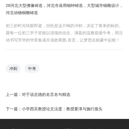
28河北大型佛像铸造，河北寺庙用铜钟铸造，大型城市铜雕设计，
河北动物铜雕铸造
初三的时光转眼即逝，但恰是这片晌的冲刺，决定了将来的标的。
愿每一位初三学子皆能以强项的信念、满盈的温雅迎接中考，用活
动书写芳华的华章集成吊顶效果图-首页，让梦思在粗豪中起航！
冲刺
中考
上一篇：
对于说念德的名言名句精选
下一篇：
小学西宾教授论文法度：教授要津与施行接头