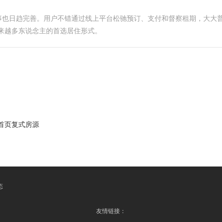
事也日趋完善。用户不错通过线上平台松驰预订、支付和督察租期，大大
来越多东说念主的首选居住形式。
首页复式房源
态
友情链接：