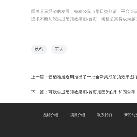
跟着分享经济的发展，短租公寓市集日益熟谙，平台管
追求不断加深集成吊顶效果图-首页，短租公寓将成为越
执行
王人
上一篇：
云栖雅居近期推出了一批全新集成吊顶效果图-
下一篇：
可我集成吊顶效果图-首页却因为自利和固合手
品牌介绍
项目介绍
联系我们
新闻动